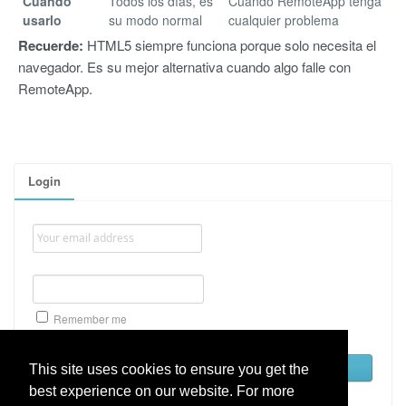
Cuándo
Todos los días, es
Cuando RemoteApp tenga
usarlo
su modo normal
cualquier problema
Recuerde:
HTML5 siempre funciona porque solo necesita el
navegador. Es su mejor alternativa cuando algo falle con
RemoteApp.
Login
Remember me
Lost password
This site uses cookies to ensure you get the
best experience on our website. For more